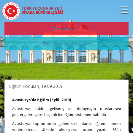
TÜRKİYE CUMHURİYETİ
VİYANA BÜYÜKELÇİLİĞİ
Randevu Al
Randevu İptal/Sorgula
Eğitim Konuları, 19.09.2019
Avusturya’da Eğitim (Eylül 2019)
Avusturya köklü, gelişmiş ve dolayısıyla uluslararası
göstergelere göre başarılı bir eğitim sistemine sahiptir.
Avusturya toplumunda geleneksel olarak eğitime önem
verilmektedir. Ülkede okur-yazar oranı yüzde 98’in