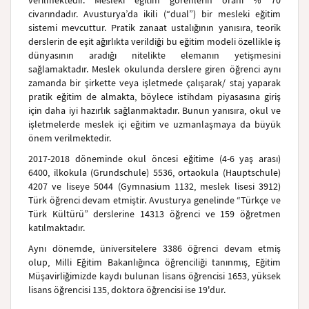
verilmektedir. Mesleki eğitim görenlerin oranı % 70
civarındadır. Avusturya’da ikili (“dual”) bir mesleki eğitim
sistemi mevcuttur. Pratik zanaat ustalığının yanısıra, teorik
derslerin de eşit ağırlıkta verildiği bu eğitim modeli özellikle iş
dünyasının aradığı nitelikte elemanın yetişmesini
sağlamaktadır. Meslek okulunda derslere giren öğrenci aynı
zamanda bir şirkette veya işletmede çalışarak/ staj yaparak
pratik eğitim de almakta, böylece istihdam piyasasına giriş
için daha iyi hazırlık sağlanmaktadır. Bunun yanısıra, okul ve
işletmelerde meslek içi eğitim ve uzmanlaşmaya da büyük
önem verilmektedir.
2017-2018 döneminde okul öncesi eğitime (4-6 yaş arası)
6400, ilkokula (Grundschule) 5536, ortaokula (Hauptschule)
4207 ve liseye 5044 (Gymnasium 1132, meslek lisesi 3912)
Türk öğrenci devam etmiştir. Avusturya genelinde “Türkçe ve
Türk Kültürü” derslerine 14313 öğrenci ve 159 öğretmen
katılmaktadır.
Aynı dönemde, üniversitelere 3386 öğrenci devam etmiş
olup, Milli Eğitim Bakanlığınca öğrenciliği tanınmış, Eğitim
Müşavirliğimizde kaydı bulunan lisans öğrencisi 1653, yüksek
lisans öğrencisi 135, doktora öğrencisi ise 19'dur.