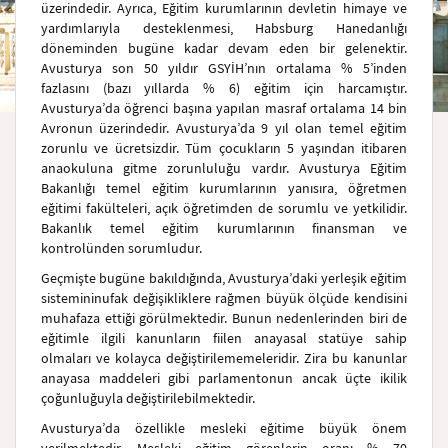
üzerindedir. Ayrıca, Eğitim kurumlarının devletin himaye ve
yardımlarıyla desteklenmesi, Habsburg Hanedanlığı
döneminden bugüne kadar devam eden bir gelenektir.
Avusturya son 50 yıldır GSYİH’nın ortalama % 5’inden
fazlasını (bazı yıllarda % 6) eğitim için harcamıştır.
Avusturya’da öğrenci başına yapılan masraf ortalama 14 bin
Avronun üzerindedir. Avusturya’da 9 yıl olan temel eğitim
zorunlu ve ücretsizdir. Tüm çocukların 5 yaşından itibaren
anaokuluna gitme zorunluluğu vardır. Avusturya Eğitim
Bakanlığı temel eğitim kurumlarının yanısıra, öğretmen
eğitimi fakülteleri, açık öğretimden de sorumlu ve yetkilidir.
Bakanlık temel eğitim kurumlarının finansman ve
kontrolünden sorumludur.
Geçmişte bugüne bakıldığında, Avusturya’daki yerleşik eğitim
sistemininufak değişikliklere rağmen büyük ölçüde kendisini
muhafaza ettiği görülmektedir. Bunun nedenlerinden biri de
eğitimle ilgili kanunların fiilen anayasal statüye sahip
olmaları ve kolayca değiştirilememeleridir. Zira bu kanunlar
anayasa maddeleri gibi parlamentonun ancak üçte ikilik
çoğunluğuyla değiştirilebilmektedir.
Avusturya’da özellikle mesleki eğitime büyük önem